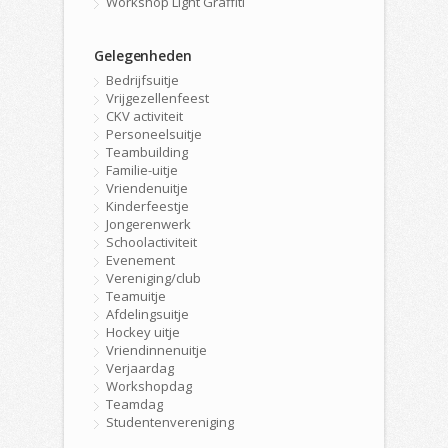
Workshop Light Graffiti
Gelegenheden
Bedrijfsuitje
Vrijgezellenfeest
CKV activiteit
Personeelsuitje
Teambuilding
Familie-uitje
Vriendenuitje
Kinderfeestje
Jongerenwerk
Schoolactiviteit
Evenement
Vereniging/club
Teamuitje
Afdelingsuitje
Hockey uitje
Vriendinnenuitje
Verjaardag
Workshopdag
Teamdag
Studentenvereniging