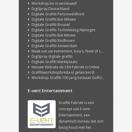
Workshop.be is vernieuwd!
DigiSpray Deutschland
Digitale Graffiti Personeelsfeest
Digitale Graffiti Bar Mitswa
Digitale Graffiti Brussel
Digitale Graffiti Techniekdag Nijmegen
Digitale Graffiti Bat Mitswa
Digitale Graffiti Eindhoven
Digitale Graffiti Amsterdam
Maak van uw evenement, beurs, feest of congres een echte ervaring met onze DigiSpray Digitale Graffiti Wall!
DigiSpray digitale graffiti
Digitale Graffiti Marktplaats
Nieuwe Website de CKV Fabriek is Online
Graffitiworkshopbreda.nl gelanceerd!
Workshop Graffiti 100 jarig bestaan Golfclub Hilversum
E-vent Entertainment
Graffiti Fabriek is een
concept van E-vent
Entertainment, een
dynamisch bureau dat zich
bezig houd met het