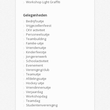
Workshop Light Graffiti
Gelegenheden
Bedrijfsuitje
Vrijgezellenfeest
CKV activiteit
Personeelsuitje
Teambuilding
Familie-uitje
Vriendenuitje
Kinderfeestje
Jongerenwerk
Schoolactiviteit
Evenement
Vereniging/club
Teamuitje
Afdelingsuitje
Hockey uitje
Vriendinnenuitje
Verjaardag
Workshopdag
Teamdag
Studentenvereniging