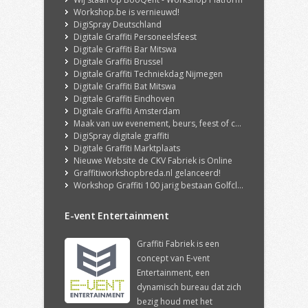
Workshop.be is vernieuwd!
DigiSpray Deutschland
Digitale Graffiti Personeelsfeest
Digitale Graffiti Bar Mitswa
Digitale Graffiti Brussel
Digitale Graffiti Techniekdag Nijmegen
Digitale Graffiti Bat Mitswa
Digitale Graffiti Eindhoven
Digitale Graffiti Amsterdam
Maak van uw evenement, beurs, feest of congres een echte ervaring met onze DigiSpray Digitale Graffiti Wall!
DigiSpray digitale graffiti
Digitale Graffiti Marktplaats
Nieuwe Website de CKV Fabriek is Online
Graffitiworkshopbreda.nl gelanceerd!
Workshop Graffiti 100 jarig bestaan Golfclub Hilversum
E-vent Entertainment
Graffiti Fabriek is een
concept van E-vent
Entertainment, een
dynamisch bureau dat zich
bezig houd met het