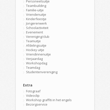
Personeelsuitje
Teambuilding
Familie-uitje
Vriendenuitje
Kinderfeestje
Jongerenwerk
Schoolactiviteit
Evenement
Vereniging/club
Teamuitje
Afdelingsuitje
Hockey uitje
Vriendinnenuitje
Verjaardag
Workshopdag
Teamdag
Studentenvereniging
Extra
Fotograaf
Videoclip
Workshop graffiti in het engels
Bezorgservice