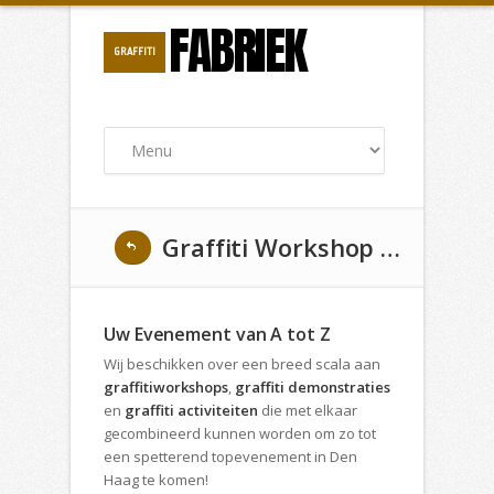
FABRIEK
GRAFFITI
Graffiti Workshop op uw Evenement in Den Haag
Uw Evenement van A tot Z
Wij beschikken over een breed scala aan
graffitiworkshops
,
graffiti demonstraties
en
graffiti activiteiten
die met elkaar
gecombineerd kunnen worden om zo tot
een spetterend topevenement in Den
Haag te komen!