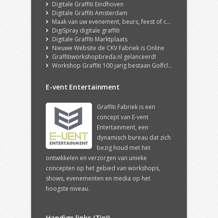
Digitale Graffiti Eindhoven
Digitale Graffiti Amsterdam
Maak van uw evenement, beurs, feest of congres een echte ervaring met onze DigiSpray Digitale Graffiti Wall!
DigiSpray digitale graffiti
Digitale Graffiti Marktplaats
Nieuwe Website de CKV Fabriek is Online
Graffitiworkshopbreda.nl gelanceerd!
Workshop Graffiti 100 jarig bestaan Golfclub Hilversum
E-vent Entertainment
Graffiti Fabriek is een
concept van E-vent
Entertainment, een
dynamisch bureau dat zich
bezig houd met het
ontwikkelen en verzorgen van unieke
concepten op het gebied van workshops,
shows, evenementen en media op het
hoogste niveau.
Handige links (Tip!)