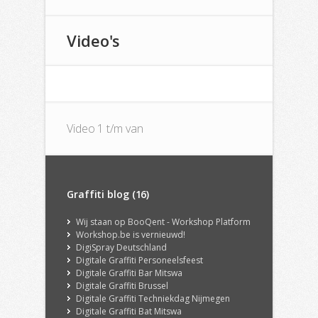
Video's
Video 1 t/m van
Graffiti blog (16)
Wij staan op BooQent - Workshop Platform
Workshop.be is vernieuwd!
DigiSpray Deutschland
Digitale Graffiti Personeelsfeest
Digitale Graffiti Bar Mitswa
Digitale Graffiti Brussel
Digitale Graffiti Techniekdag Nijmegen
Digitale Graffiti Bat Mitswa