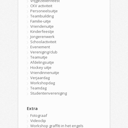
Vrijgezellenfeest
CKV activiteit
Personeelsuitje
Teambuilding
Familie-uitje
Vriendenuitje
Kinderfeestje
Jongerenwerk
Schoolactiviteit
Evenement
Vereniging/club
Teamuitje
Afdelingsuitje
Hockey uitje
Vriendinnenuitje
Verjaardag
Workshopdag
Teamdag
Studentenvereniging
Extra
Fotograaf
Videoclip
Workshop graffiti in het engels