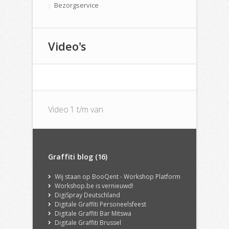
Bezorgservice
Video's
Video 1 t/m van
Graffiti blog (16)
Wij staan op BooQent - Workshop Platform
Workshop.be is vernieuwd!
DigiSpray Deutschland
Digitale Graffiti Personeelsfeest
Digitale Graffiti Bar Mitswa
Digitale Graffiti Brussel