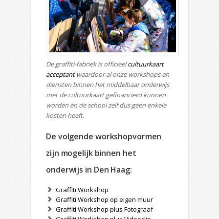
De graffiti-fabriek is officieel
cultuurkaart
acceptant
waardoor al onze workshops en
diensten binnen het middelbaar onderwijs
met de cultuurkaart gefinancierd kunnen
worden en de school zelf dus geen enkele
kosten heeft.
De volgende workshopvormen
zijn mogelijk binnen het
onderwijs in Den Haag:
Graffiti Workshop
Graffiti Workshop op eigen muur
Graffiti Workshop plus Fotograaf
Graffiti Workshop plus Videoclip