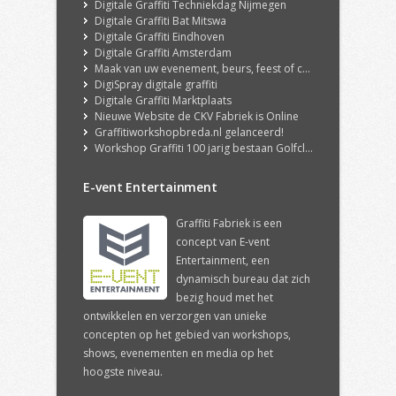
Digitale Graffiti Techniekdag Nijmegen
Digitale Graffiti Bat Mitswa
Digitale Graffiti Eindhoven
Digitale Graffiti Amsterdam
Maak van uw evenement, beurs, feest of congres een echte ervaring met onze DigiSpray Digitale Graffiti Wall!
DigiSpray digitale graffiti
Digitale Graffiti Marktplaats
Nieuwe Website de CKV Fabriek is Online
Graffitiworkshopbreda.nl gelanceerd!
Workshop Graffiti 100 jarig bestaan Golfclub Hilversum
E-vent Entertainment
Graffiti Fabriek is een
concept van E-vent
Entertainment, een
dynamisch bureau dat zich
bezig houd met het
ontwikkelen en verzorgen van unieke
concepten op het gebied van workshops,
shows, evenementen en media op het
hoogste niveau.